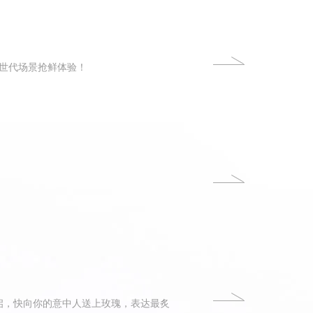
世代场景抢鲜体验！
启，快向你的意中人送上玫瑰，表达最炙