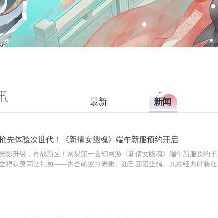
最新
新闻
抢先体验次世代！《新倩女幽魂》端午新服预约开启
光影升级，再战新区！网易第一玄幻网游《新倩女幽魂》端午新服预约于2020
立得妖灵同契礼包——内含萌宠白素素、妲己团团坐骑、九款经典时装任
等六大特权！