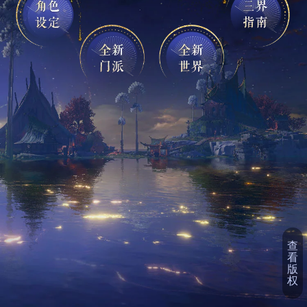
查
看
版
权