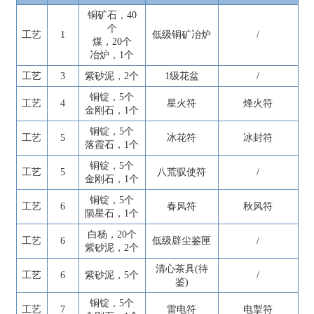
铜矿石，40
个
工艺
1
低级铜矿冶炉
/
煤，20个
冶炉，1个
工艺
3
紫砂泥，2个
1级花盆
/
铜锭，5个
工艺
4
星火符
烽火符
金刚石，1个
铜锭，5个
工艺
5
冰花符
冰封符
落霞石，1个
铜锭，5个
工艺
5
八荒驭使符
/
金刚石，1个
铜锭，5个
工艺
6
春风符
秋风符
陨星石，1个
白杨，20个
工艺
6
低级辟尘鉴匣
/
紫砂泥，2个
清心茶具(待
工艺
6
紫砂泥，5个
/
鉴)
铜锭，5个
工艺
7
雷电符
电掣符