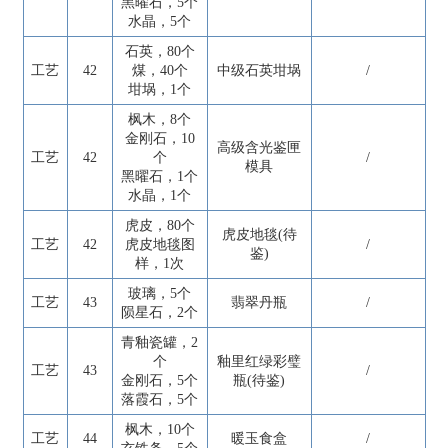
黑曜石，5个
水晶，5个
石英，80个
工艺
42
煤，40个
中级石英坩埚
/
坩埚，1个
枫木，8个
金刚石，10
高级含光鉴匣
工艺
42
个
/
模具
黑曜石，1个
水晶，1个
虎皮，80个
虎皮地毯(待
工艺
42
虎皮地毯图
/
鉴)
样，1次
玻璃，5个
工艺
43
翡翠丹瓶
/
陨星石，2个
青釉瓷罐，2
个
釉里红绿彩璧
工艺
43
/
金刚石，5个
瓶(待鉴)
落霞石，5个
枫木，10个
工艺
44
暖玉食盒
/