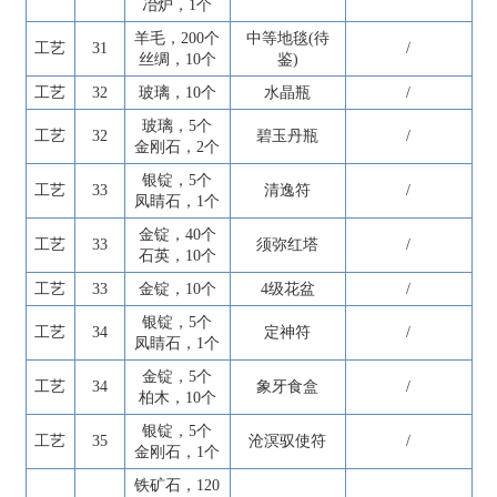
冶炉，1个
羊毛，200个
中等地毯(待
工艺
31
/
丝绸，10个
鉴)
工艺
32
玻璃，10个
水晶瓶
/
玻璃，5个
工艺
32
碧玉丹瓶
/
金刚石，2个
银锭，5个
工艺
33
清逸符
/
凤睛石，1个
金锭，40个
工艺
33
须弥红塔
/
石英，10个
工艺
33
金锭，10个
4级花盆
/
银锭，5个
工艺
34
定神符
/
凤睛石，1个
金锭，5个
工艺
34
象牙食盒
/
柏木，10个
银锭，5个
工艺
35
沧溟驭使符
/
金刚石，1个
铁矿石，120