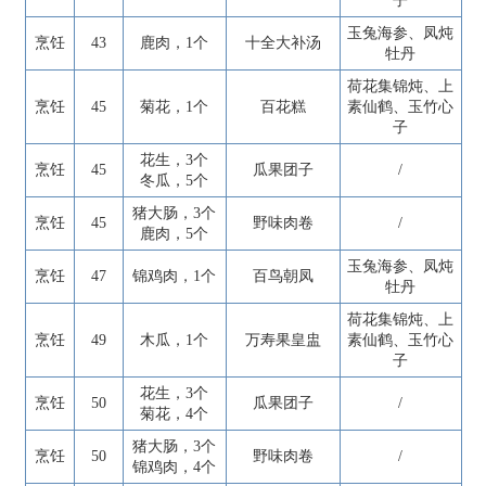
子
玉兔海参、凤炖
烹饪
43
鹿肉，1个
十全大补汤
牡丹
荷花集锦炖、上
烹饪
45
菊花，1个
百花糕
素仙鹤、玉竹心
子
花生，3个
烹饪
45
瓜果团子
/
冬瓜，5个
猪大肠，3个
烹饪
45
野味肉卷
/
鹿肉，5个
玉兔海参、凤炖
烹饪
47
锦鸡肉，1个
百鸟朝凤
牡丹
荷花集锦炖、上
烹饪
49
木瓜，1个
万寿果皇盅
素仙鹤、玉竹心
子
花生，3个
烹饪
50
瓜果团子
/
菊花，4个
猪大肠，3个
烹饪
50
野味肉卷
/
锦鸡肉，4个