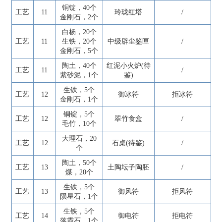
铜锭，40个
工艺
11
玲珑红塔
/
金刚石，2个
白杨，20个
工艺
11
生铁，20个
中级辟尘鉴匣
/
金刚石，5个
陶土，40个
红泥小火炉(待
工艺
11
/
紫砂泥，1个
鉴)
生铁，5个
工艺
12
御冰符
拒冰符
金刚石，1个
铜锭，5个
工艺
12
翠竹食盒
/
毛竹，10个
大理石，20
工艺
12
石桌(待鉴)
/
个
陶土，50个
工艺
13
土陶坛子陶胚
/
煤，20个
生铁，5个
工艺
13
御风符
拒风符
陨星石，1个
生铁，5个
工艺
14
御电符
拒电符
落霞石，1个