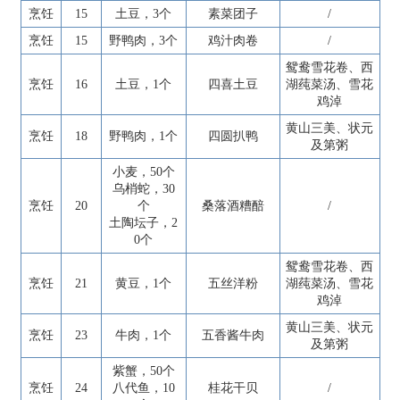
烹饪
15
土豆，3个
素菜团子
/
烹饪
15
野鸭肉，3个
鸡汁肉卷
/
鸳鸯雪花卷、西
烹饪
16
土豆，1个
四喜土豆
湖莼菜汤、雪花
鸡淖
黄山三美、状元
烹饪
18
野鸭肉，1个
四圆扒鸭
及第粥
小麦，50个
乌梢蛇，30
烹饪
20
个
桑落酒糟醅
/
土陶坛子，2
0个
鸳鸯雪花卷、西
烹饪
21
黄豆，1个
五丝洋粉
湖莼菜汤、雪花
鸡淖
黄山三美、状元
烹饪
23
牛肉，1个
五香酱牛肉
及第粥
紫蟹，50个
烹饪
24
八代鱼，10
桂花干贝
/