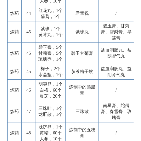
人参，10个
红花丸，1个
炼药
44
君童祝
/
蒲葵，1个
碧玉膏、甘菊
紫珠，1个
炼药
45
紫珠丸
膏、雪梨膏、旱
黄芩丸，1个
莲膏
碧玉膏，5个
益血润肠丸、益
炼药
45
甘菊膏，5个
碧玉甘菊膏
阴肾气丸
琉璃壶，1个
梅子，2个
益血润肠丸、益
炼药
45
茯苓梅子饮
水晶瓶，1个
阴肾气丸
明夷鼎，1个
炼制中的熊脂
炼药
46
白梅，60个
/
膏
灵芝，20个
南星膏、陀僧
三珠叶，1个
炼药
47
三珠散
膏、春雪膏、玫
龙肝散，1个
瑰膏
既济鼎，1个
炼制中的五枝
炼药
48
黄精，60个
/
膏
人参，10个