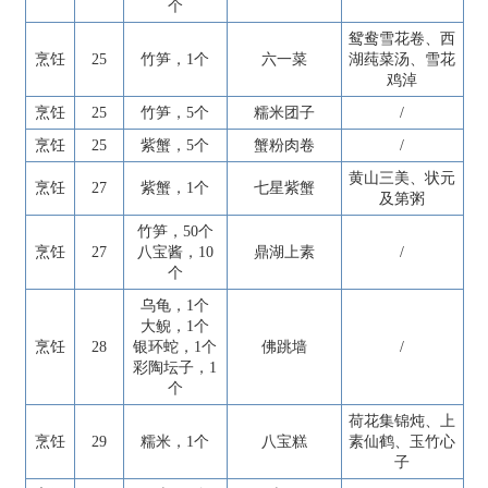
个
鸳鸯雪花卷、西
烹饪
25
竹笋，1个
六一菜
湖莼菜汤、雪花
鸡淖
烹饪
25
竹笋，5个
糯米团子
/
烹饪
25
紫蟹，5个
蟹粉肉卷
/
黄山三美、状元
烹饪
27
紫蟹，1个
七星紫蟹
及第粥
竹笋，50个
烹饪
27
八宝酱，10
鼎湖上素
/
个
乌龟，1个
大鲵，1个
烹饪
28
银环蛇，1个
佛跳墙
/
彩陶坛子，1
个
荷花集锦炖、上
烹饪
29
糯米，1个
八宝糕
素仙鹤、玉竹心
子