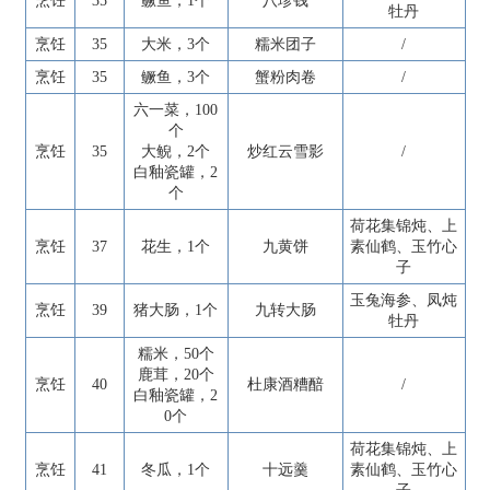
烹饪
35
鳜鱼，1个
八珍钱
牡丹
烹饪
35
大米，3个
糯米团子
/
烹饪
35
鳜鱼，3个
蟹粉肉卷
/
六一菜，100
个
烹饪
35
大鲵，2个
炒红云雪影
/
白釉瓷罐，2
个
荷花集锦炖、上
烹饪
37
花生，1个
九黄饼
素仙鹤、玉竹心
子
玉兔海参、凤炖
烹饪
39
猪大肠，1个
九转大肠
牡丹
糯米，50个
鹿茸，20个
烹饪
40
杜康酒糟醅
/
白釉瓷罐，2
0个
荷花集锦炖、上
烹饪
41
冬瓜，1个
十远羹
素仙鹤、玉竹心