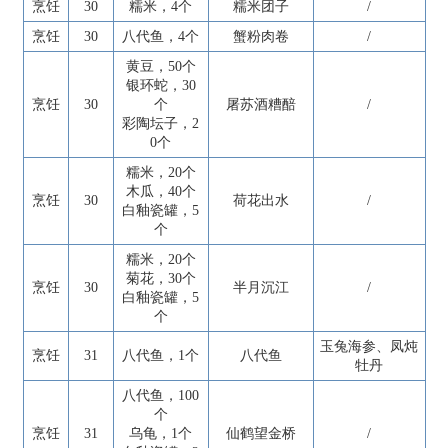
烹饪
30
糯米，4个
糯米团子
/
烹饪
30
八代鱼，4个
蟹粉肉卷
/
黄豆，50个
银环蛇，30
烹饪
30
个
屠苏酒糟醅
/
彩陶坛子，2
0个
糯米，20个
木瓜，40个
烹饪
30
荷花出水
/
白釉瓷罐，5
个
糯米，20个
菊花，30个
烹饪
30
半月沉江
/
白釉瓷罐，5
个
玉兔海参、凤炖
烹饪
31
八代鱼，1个
八代鱼
牡丹
八代鱼，100
个
烹饪
31
乌龟，1个
仙鹤望金桥
/