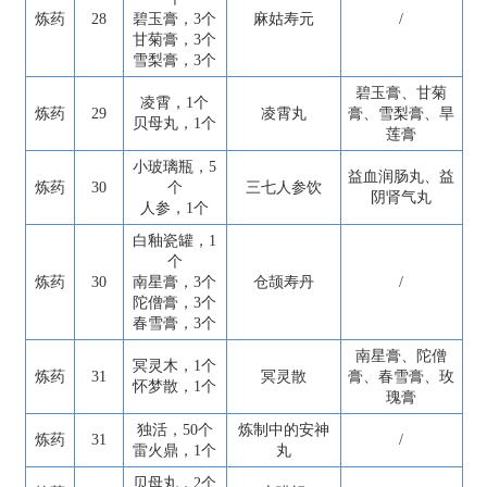
炼药
28
碧玉膏，3个
麻姑寿元
/
甘菊膏，3个
雪梨膏，3个
碧玉膏、甘菊
凌霄，1个
炼药
29
凌霄丸
膏、雪梨膏、旱
贝母丸，1个
莲膏
小玻璃瓶，5
益血润肠丸、益
炼药
30
个
三七人参饮
阴肾气丸
人参，1个
白釉瓷罐，1
个
炼药
30
南星膏，3个
仓颉寿丹
/
陀僧膏，3个
春雪膏，3个
南星膏、陀僧
冥灵木，1个
炼药
31
冥灵散
膏、春雪膏、玫
怀梦散，1个
瑰膏
独活，50个
炼制中的安神
炼药
31
/
雷火鼎，1个
丸
贝母丸，2个