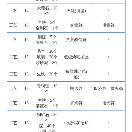
大理石，20
工艺
14
石凳(待鉴)
/
个
生铁，5个
工艺
15
御毒符
拒毒符
金刚石，1个
铜锭，5个
工艺
15
八荒驭使符
/
陨星石，1个
毛竹，20个
工艺
15
玻璃，20个
低级焕曜鉴匣
/
紫砂泥，2个
映雪烛台(待
工艺
15
生铁，20个
/
鉴)
青铜锭，10
工艺
16
明夷鼎
既济鼎、雷火鼎
个
生铁，5个
工艺
16
御光符
拒光符
落霞石，1个
铜矿石，80
个
工艺
16
中级铜矿冶炉
/
煤，40个
冶炉，1个