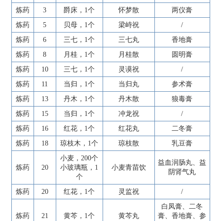
炼药
3
爵床，1个
怀梦散
两仪膏
游戏特色
炼药
5
贝母，1个
梁峙祝
/
炼药
6
三七，1个
三七丸
香地膏
官方论坛
炼药
8
月桂，1个
月桂散
圆明膏
炼药
10
三七，1个
灵谟祝
/
炼药
11
当归，1个
当归丸
参术膏
炼药
13
丹木，1个
丹木散
狼毒膏
炼药
15
当归，1个
冲龙祝
/
炼药
16
红花，1个
红花丸
二冬膏
炼药
18
琼枝木，1个
琼枝散
乳豆膏
小麦，200个
益血润肠丸、益
炼药
20
小玻璃瓶，1
小麦青苗饮
阴肾气丸
个
炼药
20
红花，1个
灵监祝
/
白凤膏、二冬
炼药
21
黄芩，1个
黄芩丸
膏、香地膏、参