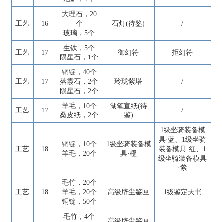
大理石，20
工艺
16
个
石灯(待鉴)
/
玻璃，5个
生铁，5个
工艺
17
御幻符
拒幻符
陨星石，1个
铜锭，40个
工艺
17
落霞石，2个
玲珑紫塔
/
陨星石，2个
羊毛，10个
湖笔宣纸(待
工艺
17
/
桑皮纸，2个
鉴)
1级坐骑装备模
具·蓝、1级坐骑
铜锭，10个
1级坐骑装备模
工艺
18
装备模具·红、1
羊毛，20个
具·橙
级坐骑装备模具
·紫
毛竹，20个
工艺
18
羊毛，20个
高级辟尘鉴匣
1级鉴定天书
铜锭，50个
毛竹，4个
高级辟尘鉴匣