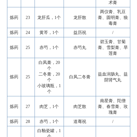
术膏
两仪膏、乳豆
炼药
23
龙肝瓜，1个
龙肝散
膏、圆明膏、狼
毒膏
炼药
24
黄芩，1个
益历祝
/
碧玉膏、甘菊
炼药
25
赤芍，1个
赤芍丸
膏、雪梨膏、旱
莲膏
白凤膏，20
个
二冬膏，20
益血润肠丸、益
炼药
25
白凤二冬膏
个
阴肾气丸
小玻璃瓶，1
个
南星膏、陀僧
炼药
27
肉芝，1个
肉芝散
膏、春雪膏、玫
瑰膏
炼药
28
赤芍，1个
道骞祝
/
白釉瓷罐，1
个