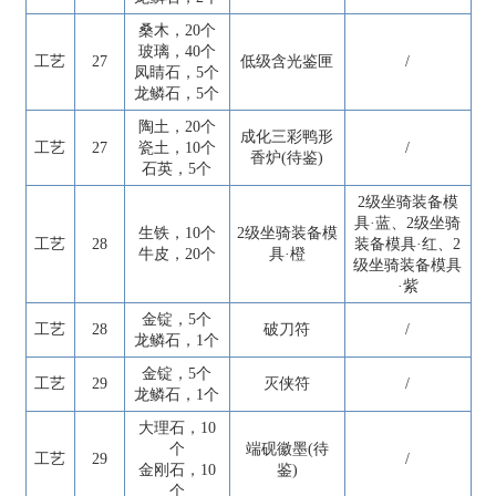
桑木，20个
玻璃，40个
工艺
27
低级含光鉴匣
/
凤睛石，5个
龙鳞石，5个
陶土，20个
成化三彩鸭形
工艺
27
瓷土，10个
/
香炉(待鉴)
石英，5个
2级坐骑装备模
具·蓝、2级坐骑
生铁，10个
2级坐骑装备模
工艺
28
装备模具·红、2
牛皮，20个
具·橙
级坐骑装备模具
·紫
金锭，5个
工艺
28
破刀符
/
龙鳞石，1个
金锭，5个
工艺
29
灭侠符
/
龙鳞石，1个
大理石，10
个
端砚徽墨(待
工艺
29
/
金刚石，10
鉴)
个