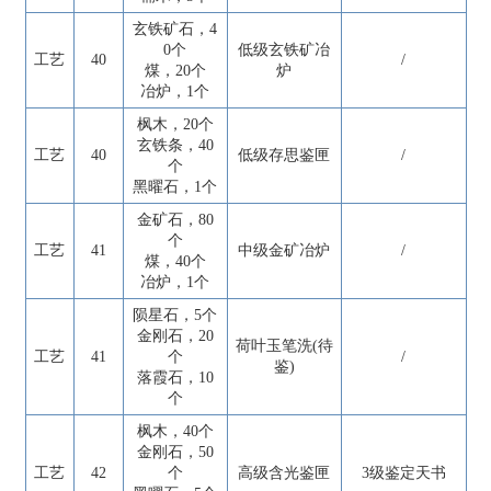
玄铁矿石，4
0个
低级玄铁矿冶
工艺
40
/
煤，20个
炉
冶炉，1个
枫木，20个
玄铁条，40
工艺
40
低级存思鉴匣
/
个
黑曜石，1个
金矿石，80
个
工艺
41
中级金矿冶炉
/
煤，40个
冶炉，1个
陨星石，5个
金刚石，20
荷叶玉笔洗(待
工艺
41
个
/
鉴)
落霞石，10
个
枫木，40个
金刚石，50
工艺
42
个
高级含光鉴匣
3级鉴定天书