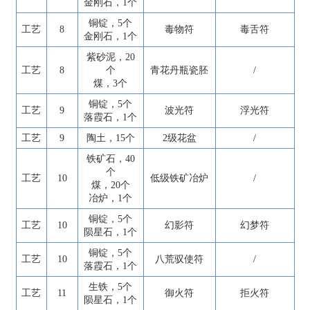
金刚石，1个
铜锭，5个
工艺
8
毒物符
毒舌符
金刚石，1个
紫砂泥，20
工艺
8
个
青花丹瓶瓷胚
/
煤，3个
铜锭，5个
工艺
9
波光符
浮光符
落霞石，1个
工艺
9
陶土，15个
2级花盆
/
铁矿石，40
个
工艺
10
低级铁矿冶炉
/
煤，20个
冶炉，1个
铜锭，5个
工艺
10
幻影符
幻梦符
陨星石，1个
铜锭，5个
工艺
10
八荒驭使符
/
落霞石，1个
生铁，5个
工艺
11
御火符
拒火符
陨星石，1个