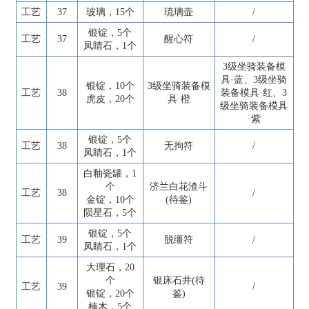
工艺
37
玻璃，15个
琉璃壶
/
银锭，5个
工艺
37
醒心符
/
凤睛石，1个
3级坐骑装备模
具·蓝、3级坐骑
银锭，10个
3级坐骑装备模
工艺
38
装备模具·红、3
虎皮，20个
具·橙
级坐骑装备模具
·紫
银锭，5个
工艺
38
无拘符
/
凤睛石，1个
白釉瓷罐，1
个
济兰白花渣斗
工艺
38
/
金锭，10个
(待鉴)
陨星石，5个
银锭，5个
工艺
39
脱缰符
/
凤睛石，1个
大理石，20
个
银床石井(待
工艺
39
/
银锭，20个
鉴)
楠木，5个