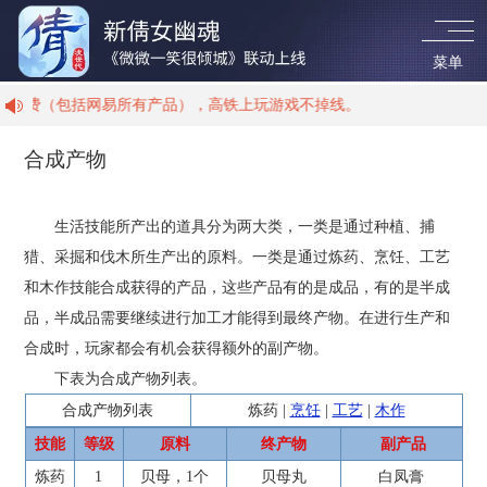
菜单
包括网易所有产品），高铁上玩游戏不掉线。
合成产物
首 页
生活技能所产出的道具分为两大类，一类是通过种植、捕
新闻资讯
猎、采掘和伐木所生产出的原料。一类是通过炼药、烹饪、工艺
和木作技能合成获得的产品，这些产品有的是成品，有的是半成
游戏资料
品，半成品需要继续进行加工才能得到最终产物。在进行生产和
合成时，玩家都会有机会获得额外的副产物。
职业介绍
下表为合成产物列表。
合成产物列表
炼药
|
烹饪
|
工艺
|
木作
技能
等级
原料
终产物
副产品
视听盛宴
炼药
1
贝母，1个
贝母丸
白凤膏