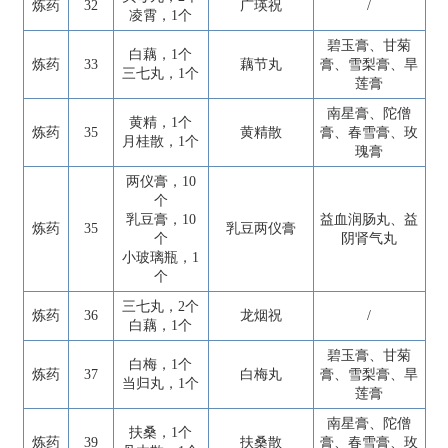
炼药
32
广瑛祝
/
凌霄，1个
碧玉膏、甘菊
白藕，1个
炼药
33
藕节丸
膏、雪梨膏、旱
三七丸，1个
莲膏
南星膏、陀僧
黄精，1个
炼药
35
黄精散
膏、春雪膏、玫
月桂散，1个
瑰膏
两仪膏，10
个
乳豆膏，10
益血润肠丸、益
炼药
35
乳豆两仪膏
个
阴肾气丸
小玻璃瓶，1
个
三七丸，2个
炼药
36
龙烟祝
/
白藕，1个
碧玉膏、甘菊
白梅，1个
炼药
37
白梅丸
膏、雪梨膏、旱
当归丸，1个
莲膏
南星膏、陀僧
扶桑，1个
炼药
39
扶桑散
膏、春雪膏、玫