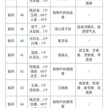
丹木散，1个
瑰膏
既济鼎，1个
炼制中的泥金
炼药
40
玉桃，60个
/
膏
人参，10个
莲子，2个
益血润肠丸、益
炼药
40
清心莲子饮
水晶瓶，1个
阴肾气丸
当归丸，2个
炼药
40
素灵祝
/
白梅，1个
碧玉膏、甘菊
蒲葵，1个
炼药
41
蒲葵丸
膏、雪梨膏、旱
红花丸，1个
莲膏
明夷鼎，1个
炼制中的腊脂
炼药
42
蒲葵，60个
/
膏
灵芝，20个
南星膏、陀僧
玉桃，1个
炼药
43
玉桃散
膏、春雪膏、玫
琼枝散，1个
瑰膏
既济鼎，1个
炼制中的紫茸
炼药
44
扶桑，60个
/
膏