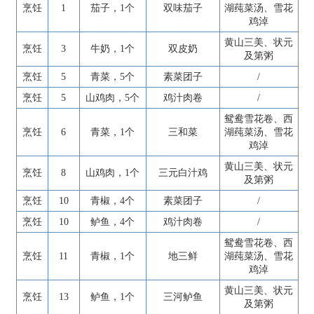
烹饪
1
茄子，1个
双味茄子
湖莼菜汤、雪花
鸡淖
黄山三美、状元
烹饪
3
牛奶，1个
双皮奶
及第粥
烹饪
5
青菜，5个
素菜团子
/
烹饪
5
山鸡肉，5个
鸡汁肉卷
/
鸳鸯雪花卷、西
烹饪
6
青菜，1个
三和菜
湖莼菜汤、雪花
鸡淖
黄山三美、状元
烹饪
8
山鸡肉，1个
三元白汁鸡
及第粥
烹饪
10
青椒，4个
素菜团子
/
烹饪
10
鲈鱼，4个
鸡汁肉卷
/
鸳鸯雪花卷、西
烹饪
11
青椒，1个
地三鲜
湖莼菜汤、雪花
鸡淖
黄山三美、状元
烹饪
13
鲈鱼，1个
三河鲈鱼
及第粥