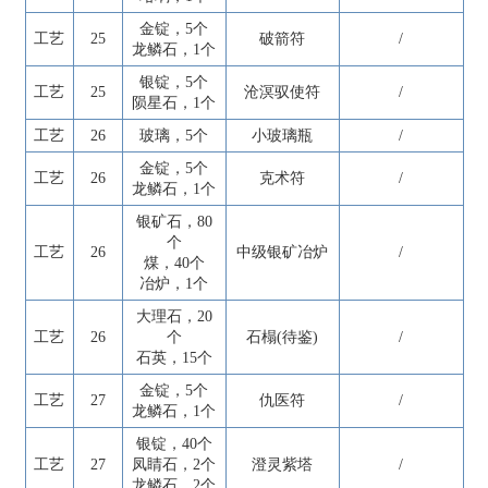
金锭，5个
工艺
25
破箭符
/
龙鳞石，1个
银锭，5个
工艺
25
沧溟驭使符
/
陨星石，1个
工艺
26
玻璃，5个
小玻璃瓶
/
金锭，5个
工艺
26
克术符
/
龙鳞石，1个
银矿石，80
个
工艺
26
中级银矿冶炉
/
煤，40个
冶炉，1个
大理石，20
工艺
26
个
石榻(待鉴)
/
石英，15个
金锭，5个
工艺
27
仇医符
/
龙鳞石，1个
银锭，40个
工艺
27
凤睛石，2个
澄灵紫塔
/
龙鳞石，2个