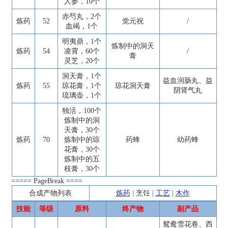
人参，10个
赤芍丸，2个
炼药
52
觉元祝
/
血竭，1个
明夷鼎，1个
炼制中的洞天
炼药
54
凌霄，60个
/
膏
灵芝，20个
洞天膏，1个
益血润肠丸、益
炼药
55
琼花膏，1个
琼花洞天膏
阴肾气丸
琉璃壶，1个
独活，100个
炼制中的洞
天膏，30个
炼药
70
炼制中的琼
药蜂
幼药蜂
花膏，30个
炼制中的五
枝膏，30个
===== PageBreak ====
合成产物列表
炼药
|
烹饪
|
工艺
|
木作
技能
等级
原料
终产物
副产品
鸳鸯雪花卷、西