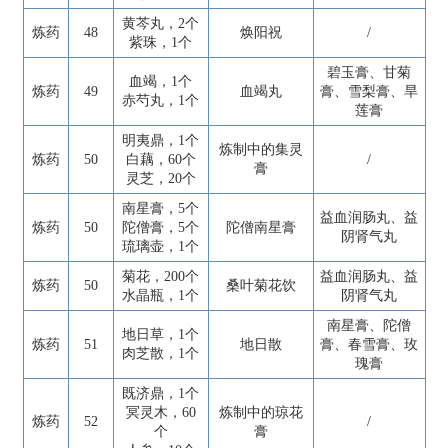
黄芩丸，2个
炼药
48
焕阳祝
/
紫珠，1个
碧玉膏、甘菊
血竭，1个
炼药
49
血竭丸
膏、雪梨膏、旱
赤芍丸，1个
莲膏
明夷鼎，1个
炼制中的集灵
炼药
50
白藕，60个
/
膏
灵芝，20个
南星膏，5个
益血润肠丸、益
炼药
50
陀僧膏，5个
陀僧南星膏
阴肾气丸
琉璃壶，1个
菊花，200个
益血润肠丸、益
炼药
50
桑叶菊花饮
水晶瓶，1个
阴肾气丸
南星膏、陀僧
地日草，1个
炼药
51
地日散
膏、春雪膏、玫
肉芝散，1个
瑰膏
既济鼎，1个
冥灵木，60
炼制中的琼花
炼药
52
/
个
膏