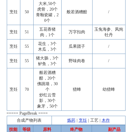
大米,50个
虎骨，20个
烹饪
50
般若酒糟醅
/
青釉瓷罐，2
0个
五花香猪
玉兔海参、凤炖
烹饪
51
万字扣肉
肉，1个
牡丹
花生，3个
烹饪
55
瓜果团子
/
木瓜，3个
猪大肠，3个
烹饪
55
野味肉卷
/
鲈鱼，3个
般若酒糟
醅，20个
佛跳墙，30
烹饪
70
个
猎蜂
幼猎蜂
炒红云雪
影，30个
象牙，50个
===== PageBreak ====
合成产物列表
炼药
|
烹饪
|
工艺
|
木作
技能
等级
原料
终产物
副产品