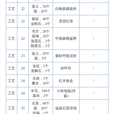
瓷土，50个
工艺
22
白釉瓷罐瓷胚
/
煤，20个
银锭，40个
工艺
22
澄灵红塔
/
金刚石，4个
毛竹，20个
玻璃，20个
工艺
22
中级焕曜鉴匣
/
落霞石，2个
陨星石，2个
瓷土，20个
工艺
23
紫砂丹瓶泥胚
/
煤，3个
金锭，5个
工艺
24
碎甲符
/
龙鳞石，1个
生铁，5个
工艺
24
红木食盒
/
桑木，10个
羊毛，100个
小块地毯(待
工艺
24
/
葛布，2个
鉴)
石英，40个
工艺
25
煤，20个
低级石英坩埚
/
坩埚，1个