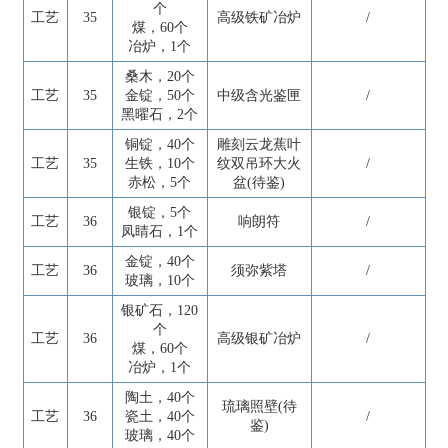
个
工艺
35
高级铁矿冶炉
/
煤，60个
冶炉，1个
桑木，20个
工艺
35
金锭，50个
中级含光鉴匣
/
黑曜石，2个
铜锭，40个
雕刻云龙蕉叶
工艺
35
生铁，10个
纹双吊环大火
/
赤松，5个
盆(待鉴)
银锭，5个
工艺
36
响朗符
/
凤睛石，1个
金锭，40个
工艺
36
须弥紫塔
/
玻璃，10个
银矿石，120
个
工艺
36
高级银矿冶炉
/
煤，60个
冶炉，1个
陶土，40个
琉璃照壁(待
工艺
36
瓷土，40个
/
鉴)
玻璃，40个