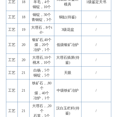
工艺
18
羊毛，4个
1级鉴定天书
模具
铜锭，10个
铜锭，30个
工艺
18
铜缸(待鉴)
/
青铜锭，3个
大理石，8个t
工艺
19
3级花盆
/
d>
银矿石,40个
工艺
20
煤，20个
低级银矿冶炉
/
冶炉，1个
大理石,10个
大理石插屏(待
工艺
20
/
桃木，10个
鉴)
白杨，5个
工艺
21
天眼
/
铜锭，5个
铁矿石，,80
个
工艺
21
中级铁矿冶炉
/
煤，40个
冶炉，1个
大理石，,20
汉白玉栏杆(待
工艺
21
个
/
鉴)
石英，5个