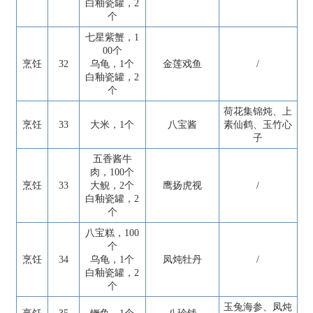
白釉瓷罐，2
个
七星紫蟹，1
00个
烹饪
32
乌龟，1个
金莲戏鱼
/
白釉瓷罐，2
个
荷花集锦炖、上
烹饪
33
大米，1个
八宝酱
素仙鹤、玉竹心
子
五香酱牛
肉，100个
烹饪
33
大鲵，2个
鹰扬虎视
/
白釉瓷罐，2
个
八宝糕，100
个
烹饪
34
乌龟，1个
凤炖牡丹
/
白釉瓷罐，2
个
玉兔海参、凤炖