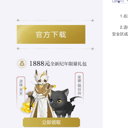
1.在商
2.选
安全区或