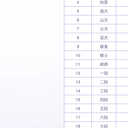
4
恒星
5
残月
6
山月
7
云月
8
花月
9
棋童
10
棋士
11
棋师
12
一段
13
二段
14
三段
15
四段
16
五段
17
六段
18
七段