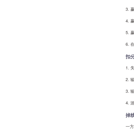
3. 赢
4. 赢
5. 赢
6. 
扣
1. 失
2. 输
3. 输
4. 游
掉
一方掉