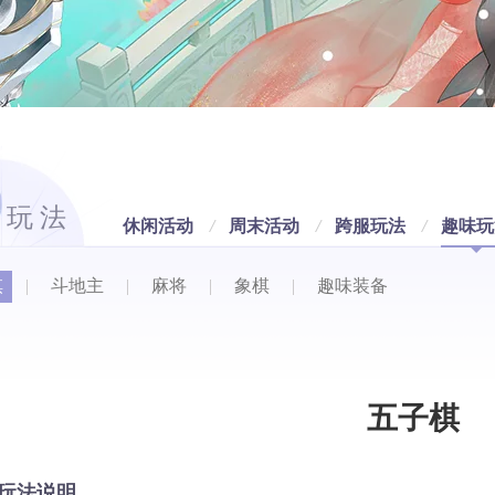
动玩法
休闲活动
周末活动
跨服玩法
趣味玩
棋
|
斗地主
|
麻将
|
象棋
|
趣味装备
五子棋
玩法说明