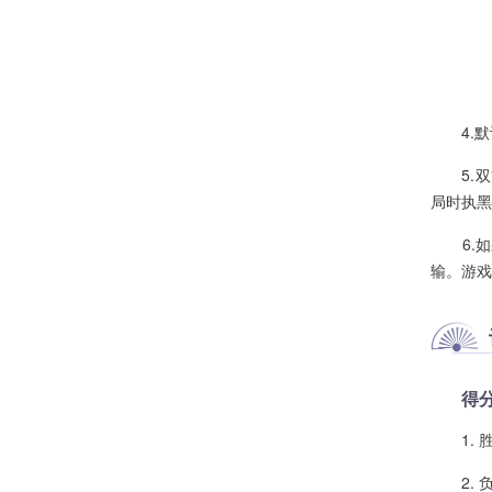
4.默
5.双方
局时执黑
6.如
输。游戏
得
1. 胜
2. 负