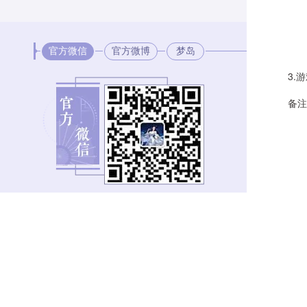
官方微信
官方微博
梦岛
3.游
备注：