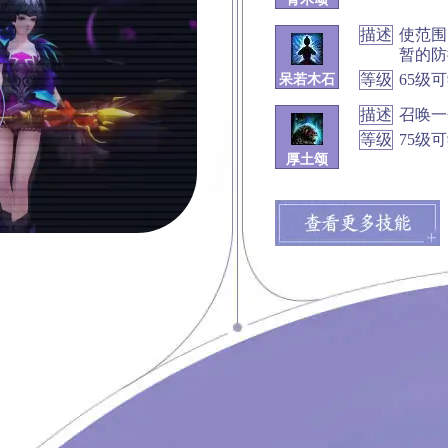
描述
使范围
暂的防
等级
65级
呆若木石
描述
召唤一
等级
75级
厚土颂