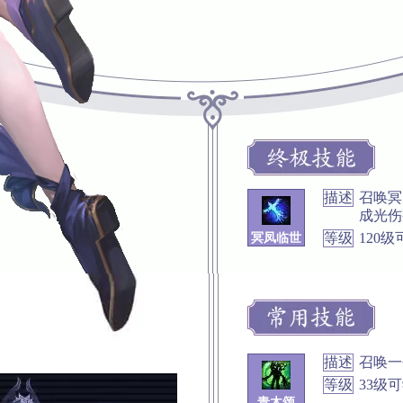
描述
召唤冥
成光伤
等级
120级
冥凤临世
描述
召唤一
等级
33级
青木颂