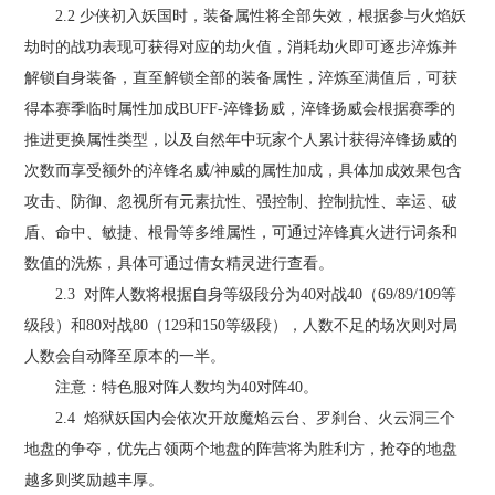
2.2 少侠初入妖国时，装备属性将全部失效，根据参与火焰妖
劫时的战功表现可获得对应的劫火值，消耗劫火即可逐步淬炼并
解锁自身装备，直至解锁全部的装备属性，淬炼至满值后，可获
得本赛季临时属性加成BUFF-淬锋扬威，淬锋扬威会根据赛季的
推进更换属性类型，以及自然年中玩家个人累计获得淬锋扬威的
次数而享受额外的淬锋名威/神威的属性加成，具体加成效果包含
攻击、防御、忽视所有元素抗性、强控制、控制抗性、幸运、破
盾、命中、敏捷、根骨等多维属性，可通过淬锋真火进行词条和
数值的洗炼，具体可通过倩女精灵进行查看。
2.3 对阵人数将根据自身等级段分为40对战40（69/89/109等
级段）和80对战80（129和150等级段），人数不足的场次则对局
人数会自动降至原本的一半。
注意：特色服对阵人数均为40对阵40。
2.4 焰狱妖国内会依次开放魔焰云台、罗刹台、火云洞三个
地盘的争夺，优先占领两个地盘的阵营将为胜利方，抢夺的地盘
越多则奖励越丰厚。