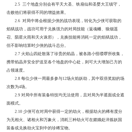
2.5 三个地盘分别会有平天大圣、铁扇仙和圣婴大王镇守，
击败他们将获得不同的增益效果。
2.6 对局中将会根据少侠的战功表现，转化为少侠可获取的
焰狱战功，战功可用于兑换强力的对局技能（返魂幡、狼烟遥
召、陨星火雨和天火诛邪），兑换技能将消耗一定的焰狱战功，
但不影响结算时少侠的战斗总分。
2.7 火焰山四处散落了珍贵的焰晶，被各路小怪喽啰所收集，
携带焰晶并安全护送至各个地盘的中心处，则可大大增加己方的
占领速度。
2.8 每位少侠一周最多参与12场火焰妖劫，其中双倍奖励的场
次数为4场。
2.9 对局中所有装备特技均无法使用，且对局为半遮面或全遮
面模式。
2.10 少侠可在对局中获得一定的劫火，根据劫火的稀有度分
为无相火、诸相火和万象火，消耗三种劫火可在嫦娥处淬炼妖国
装备或兑换劫火宝刹中的珍稀宝物。