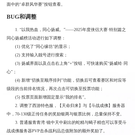
面中的“卓群风华赛”按钮查看。
BUG和调整
1. “以我热血，同心扬威。”——2025年度侠侣大赛·特别篇之
同心扬威榜活动进行如下调整：
(1) 优化了“同心缘坊”的显示；
(2) 支持输入靓号进行搜索；
(3) 扬威界面以及点击右上角“+”按钮，可快速购买“扬威铃·同
心”；
(4) 新增“切换至顺序排列”功能，切换后可查看赛区和对应等
级段的当前排名情况，再次点击可切换至投票功能；
(5) 投票页面新增固定显示“我的排名”。
2. 调整了西游特色服，【天命归来】与【斗战成佛】服务器
中，70-130级正传任务的奖励银两与银票比例，总量保持不变。
3. 普通服青青湾·镜中天中刷出的蛇精与蝎子精也可以享受斗
战成佛服务器PVP击杀战利品总值附加的额外奖励了。