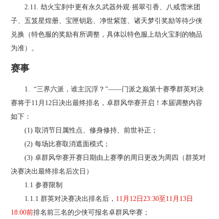
2.11. 劫火宝刹中更有永久武器外观·摇翠引香、八戒雪米团
子、五笈星煌册、宝匣钥匙、净世紫莲、诸天梦引奖励等待少侠
兑换（特色服的奖励有所调整，具体以特色服上劫火宝刹的物品
为准）。
赛事
1. “三界六派，谁主沉浮？”——门派之巅第十赛季群英对决
赛将于11月12日决出最终排名，卓群风华赛开启！本届调整内容
如下：
(1) 取消节日属性点、修身修持、前世补正；
(2) 每场比赛取消遮面模式；
(3) 卓群风华赛开赛日期由上赛季的周日更改为周四（群英对
决赛决出最终排名后次日）
1.1 参赛限制
1.1.1 群英对决赛决出排名后，
11月12日23:30至11月13日
18:00前
排名前三名的少侠可报名卓群风华赛；