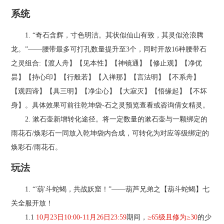
游戏特色
系统
1. “奇石含辉，寸色明洁。其状似仙山有致，其灵似沧浪腾
官方论坛
龙。”——腰带最多可打孔数量提升至3个，同时开放16种腰带石
之灵组合:【渡人舟】【见本性】【神镜通】【修止观】【净优
昙】【持心印】【行般若】【入禅那】【言法明】【不系舟】
【观四谛】【具三明】【净尘心】【大寂灭】【悟缘起】【不坏
身】。具体效果可前往乾坤袋-石之灵预览查看或咨询倩女精灵。
2. 漱石壶新增转化途径。将一定数量的漱石壶与一颗绑定的
雨花石/焕彩石一同放入乾坤袋内合成，可转化为对应等级绑定的
焕彩石/雨花石。
玩法
1. “'葫'斗蛇蝎，共战妖窟！”——葫芦兄弟之【葫斗蛇蝎】七
关全服开放！
1.1
10月23日10:00-11月26日23:59
期间，
≥65级且修为≥30
的少