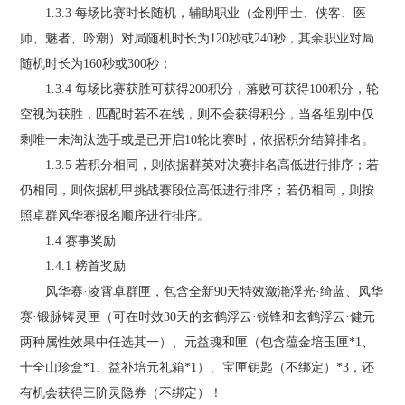
1.3.3 每场比赛时长随机，辅助职业（金刚甲士、侠客、医
师、魅者、吟潮）对局随机时长为120秒或240秒，其余职业对局
随机时长为160秒或300秒；
1.3.4 每场比赛获胜可获得200积分，落败可获得100积分，轮
空视为获胜，匹配时若不在线，则不会获得积分，当各组别中仅
剩唯一未淘汰选手或是已开启10轮比赛时，依据积分结算排名。
1.3.5 若积分相同，则依据群英对决赛排名高低进行排序；若
仍相同，则依据机甲挑战赛段位高低进行排序；若仍相同，则按
照卓群风华赛报名顺序进行排序。
1.4 赛事奖励
1.4.1 榜首奖励
风华赛·凌霄卓群匣，包含全新90天特效潋滟浮光·绮蓝、风华
赛·锻脉铸灵匣（可在时效30天的玄鹤浮云·锐锋和玄鹤浮云·健元
两种属性效果中任选其一）、元益魂和匣（包含蕴金培玉匣*1、
十全山珍盒*1、益补培元礼箱*1）、宝匣钥匙（不绑定）*3，还
有机会获得三阶灵隐券（不绑定）！