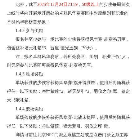
此外，截至
2025年12月24日23:59
，
50级以上
的少侠每周首次
上线时将向其展示其所处的卓群风华赛赛区中对应组别和职业的
卓群风华赛榜首形象！
1.4.2 参与奖励
报名并至少参与一场比赛的少侠将获得风华赛·赴赛鸣刃匣，
包含益补培元礼箱*3、台座·璇光玉阙（30天）。
注：报名卓群风华赛后，若所处赛区、组别、职业下仅1人，
则无需参与比赛即可获得风华赛·赴赛鸣刃匣。
1.4.3 胜场奖励
单场获胜的少侠将获得风华赛·旗开得胜匣，使用后将随机获
得任一以下奖励：净世紫莲*2、诸天梦引*2、羽仪之印·鹰、鉴定
天书献礼箱。
1.4.4 败场奖励
单场落败的少侠将获得风华赛·此战未捷匣，使用后将随机获
得任一以下奖励：净世紫莲、诸天梦引、羽仪之印·鹰。
详情可前往北京NPC门派之巅擂主处或是点击门派之巅主界