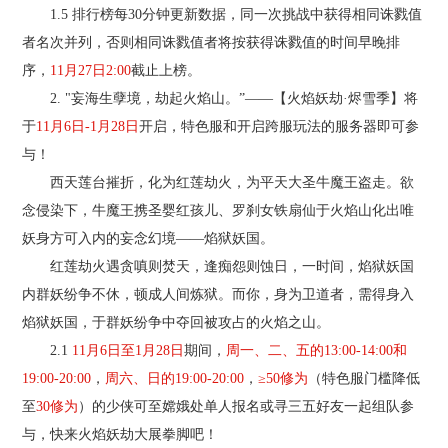
1.5 排行榜每30分钟更新数据，同一次挑战中获得相同诛戮值
者名次并列，否则相同诛戮值者将按获得诛戮值的时间早晚排
序，
11月27日2:00
截止上榜。
2. "妄海生孽境，劫起火焰山。”——【火焰妖劫·烬雪季】将
于
11月6日-1月28日
开启，特色服和开启跨服玩法的服务器即可参
与！
西天莲台摧折，化为红莲劫火，为平天大圣牛魔王盗走。欲
念侵染下，牛魔王携圣婴红孩儿、罗刹女铁扇仙于火焰山化出唯
妖身方可入内的妄念幻境——焰狱妖国。
红莲劫火遇贪嗔则焚天，逢痴怨则蚀日，一时间，焰狱妖国
内群妖纷争不休，顿成人间炼狱。而你，身为卫道者，需得身入
焰狱妖国，于群妖纷争中夺回被攻占的火焰之山。
2.1
11月6日至1月28日
期间，
周一、二、五的13:00-14:00和
19:00-20:00
，
周六、日的19:00-20:00
，
≥50修为
（特色服门槛降低
至
30修为
）的少侠可至嫦娥处单人报名或寻三五好友一起组队参
与，快来火焰妖劫大展拳脚吧！