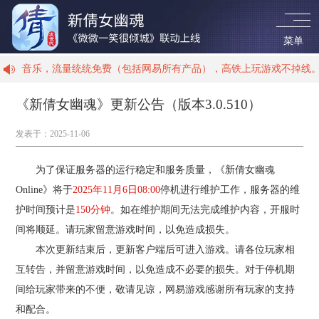
菜单
听音乐，流量统统免费（包括网易所有产品），高铁上玩游戏不掉线。
《新倩女幽魂》更新公告（版本3.0.510）
首 页
发表于：
2025-11-06
新闻资讯
为了保证服务器的运行稳定和服务质量，《新倩女幽魂
Online》将于
2025年11月6日08:00
停机进行维护工作，服务器的维
游戏资料
护时间预计是
150分钟
。如在维护期间无法完成维护内容，开服时
间将顺延。请玩家留意游戏时间，以免造成损失。
职业介绍
本次更新结束后，更新客户端后可进入游戏。请各位玩家相
互转告，并留意游戏时间，以免造成不必要的损失。对于停机期
间给玩家带来的不便，敬请见谅，网易游戏感谢所有玩家的支持
视听盛宴
和配合。