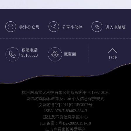
򰀁
򰀂
򰀄
关注公众号
分享小伙伴
进入电脑版
客服电话
藏宝阁
95163520
杭州网易雷火科技有限公司版权所有 ©1997-2026
网易游戏隐私政策及儿童个人信息保护规则
文网游备字[2011]C-RPG007号
ISBN 978-7-89462-834-3
违法及不良信息举报中心
ICP备案：粤B2-20090191-18
点击查看家长关爱平台