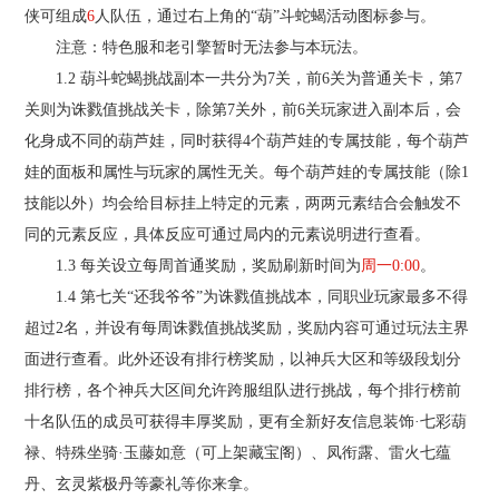
侠可组成
6
人队伍，通过右上角的“葫”斗蛇蝎活动图标参与。
注意：特色服和老引擎暂时无法参与本玩法。
1.2 葫斗蛇蝎挑战副本一共分为7关，前6关为普通关卡，第7
关则为诛戮值挑战关卡，除第7关外，前6关玩家进入副本后，会
化身成不同的葫芦娃，同时获得4个葫芦娃的专属技能，每个葫芦
娃的面板和属性与玩家的属性无关。每个葫芦娃的专属技能（除1
技能以外）均会给目标挂上特定的元素，两两元素结合会触发不
同的元素反应，具体反应可通过局内的元素说明进行查看。
1.3 每关设立每周首通奖励，奖励刷新时间为
周一0:00
。
1.4 第七关“还我爷爷”为诛戮值挑战本，同职业玩家最多不得
超过2名，并设有每周诛戮值挑战奖励，奖励内容可通过玩法主界
面进行查看。此外还设有排行榜奖励，以神兵大区和等级段划分
排行榜，各个神兵大区间允许跨服组队进行挑战，每个排行榜前
十名队伍的成员可获得丰厚奖励，更有全新好友信息装饰·七彩葫
禄、特殊坐骑·玉藤如意（可上架藏宝阁）、凤衔露、雷火七蕴
丹、玄灵紫极丹等豪礼等你来拿。