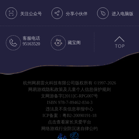
򰀁
򰀂
򰀄
关注公众号
分享小伙伴
进入电脑版
客服电话
藏宝阁
95163520
杭州网易雷火科技有限公司版权所有 ©1997-2026
网易游戏隐私政策及儿童个人信息保护规则
文网游备字[2011]C-RPG007号
ISBN 978-7-89462-834-3
违法及不良信息举报中心
ICP备案：粤B2-20090191-18
点击查看家长关爱平台
网络游戏行业防沉迷自律公约