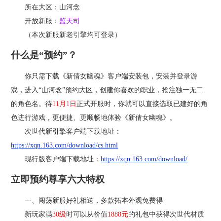
所在大区：山河念
游戏特色
开放新服：
监天司
（本次新服新老引擎均可登录）
官方论坛
什么是“预约”？
你只需下载《新倩女幽魂》客户端安装包，安装并登录游
戏，进入“山河念”预约大区，创建你喜欢的职业，抢注独一无二
的角色名。待
11月1日
正式开服时，你就可以直接选取已建好的角
色进行游戏，更便捷、更顺畅地体验《新倩女幽魂》。
次世代新引擎客户端下载地址：
https://xqn.163.com/download/cs.html
现行版客户端下载地址：
https://xqn.163.com/download/
立即预约尊享六大特权
一、闯荡新服好礼相送，多款拓本外观免费得
新玩家满
30级
时可以从价值
1888元
的礼包中获得次世代材质