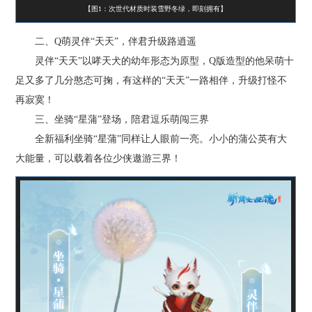
【图1：次世代材质时装雪野冬绿，即刻拥有】
二、Q萌灵伴“天天”，伴君升级路逍遥
灵伴“天天”以哮天犬的幼年形态为原型，Q版造型的他呆萌十
足又多了几分憨态可掬，有这样的“天天”一路相伴，升级打怪不
再寂寞！
三、坐骑“星蒲”登场，陪君逗乐萌闯三界
全新福利坐骑“星蒲”同样让人眼前一亮。小小的蒲公英有大
大能量，可以载着各位少侠遨游三界！