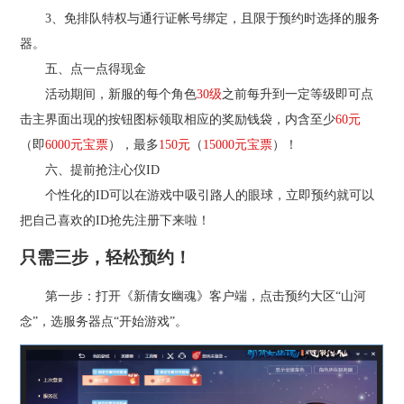
3、免排队特权与通行证帐号绑定，且限于预约时选择的服务
器。
五、点一点得现金
活动期间，新服的每个角色
30级
之前每升到一定等级即可点
击主界面出现的按钮图标领取相应的奖励钱袋，内含至少
60元
（即
6000元宝票
），最多
150元
（
15000元宝票
）！
六、提前抢注心仪ID
个性化的ID可以在游戏中吸引路人的眼球，立即预约就可以
把自己喜欢的ID抢先注册下来啦！
只需三步，轻松预约！
第一步：打开《新倩女幽魂》客户端，点击预约大区“山河
念”，选服务器点“开始游戏”。