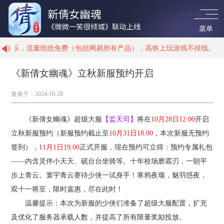
菜单
乐，流量统统免费（包括网易所有产品），高铁上玩游戏不掉线。
《新倩女幽魂》立秋新服预约开启
首 页
发表于：
2024-10-28
新闻资讯
《新倩女幽魂》超级大服
【监天司】
将在
10月28日12:00
开启
立秋新服预约（新服预约截止至
10月31日18:00
，本次新服无预约
游戏资料
签到），
11月1日19:00
正式开服，现在预约可立得：预约专属礼包
——内含灵伴小天天、砚台台坐骑等。十年校场磨霜刃，一朝平
职业介绍
步上青云。寰宇青云赛待少侠一试身手！寒鸦夜颂，魅羽惑夜，
双十一将至，限时嘉惠，尽在此时！
温馨提示：本次为新服的少侠们准备了超级大服配置，扩充
视听盛宴
及优化了服务器承载人数，并提高了所有限量奖励投放。