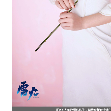
图2：人美歌甜莎莎子，期待全新金沙镜