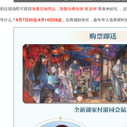
往现场即可获得
海量实物周边，限量珍稀坐骑“夜游神”
和各种好礼 ，
什么？
8月7日20点-8月14日24点
，在商城秒杀区，嘉年华入场券限时