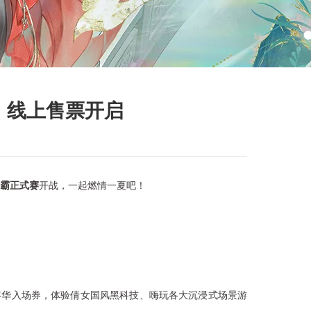
】线上售票开启
霸正式赛
开战，一起燃情一夏吧！
年华入场券，体验倩女国风黑科技、嗨玩各大沉浸式场景游