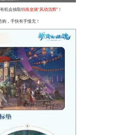
还有机会抽取
特殊坐骑“风动清辉”
！
抢购，手快有手慢无！