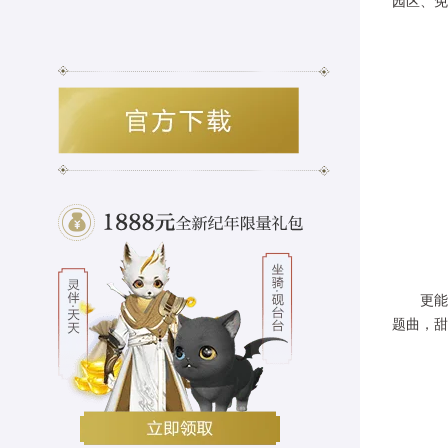
园区、免
更能现
题曲，甜