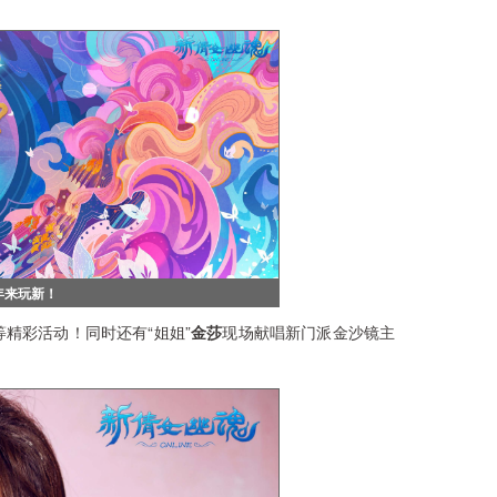
年来玩新！
彩活动！同时还有“姐姐”
金莎
现场献唱新门派金沙镜主