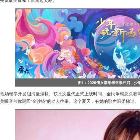
费赢取美食和全新周边奖励。
图1：2020倩女嘉年华售票开启，少
场畅享开发组海量爆料、获悉次世代正式上线时间、全民争霸总决赛等精
美嗓音带你溯回“金沙镜“的动人往事。这个夏天，有她的歌声温柔拂过。