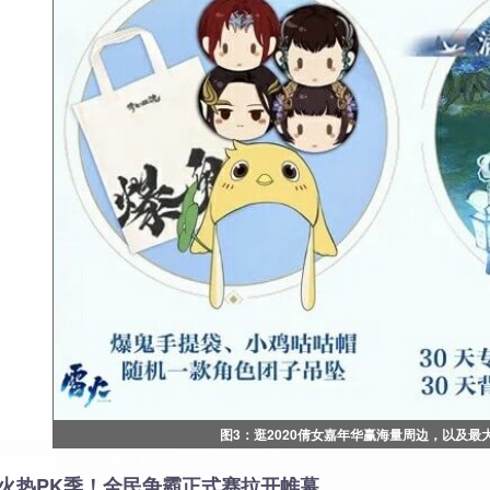
图3：逛2020倩女嘉年华赢海量周边，以及最
火热PK季！全民争霸正式赛拉开帷幕